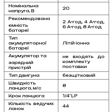
Номінальна
20
напруга, В
Рекомендована
2 А•год, 4 А•год,
ємність
6 А•год, 8 А•год
батареї
Тип
акумуляторної
Літій-іонна
батареї
Акумулятор та
не входять до
комплекту
зарядний
поставки
пристрій
Тип двигуна
безщітковий
Швидкість
8
ланцюга, м/с
Крок ланцюга
1/4”LP
Кількість ведучих
44
ланок