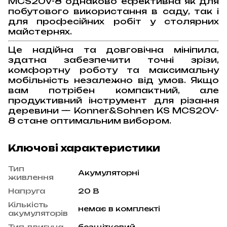
MCS20V-8 однаково ефективна як для
побутового використання в саду, так і
для професійних робіт у столярних
майстернях.
Це надійна та довговічна мініпила,
здатна забезпечити точні зрізи,
комфортну роботу та максимальну
мобільність незалежно від умов. Якщо
вам потрібен компактний, але
продуктивний інструмент для різання
деревини — Konner&Sohnen KS MCS20V-
8 стане оптимальним вибором.
Ключові характеристики
Тип
Акумуляторні
живлення
Напруга
20 В
Кількість
немає в комплекті
акумуляторів
Тип двигуна
безщітковий