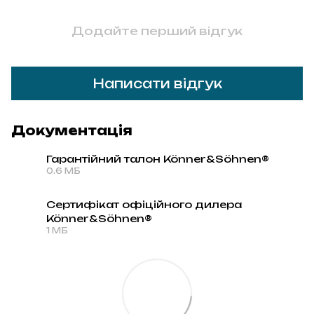
Додайте перший відгук
Написати відгук
Документація
Гарантійний талон Könner&Söhnen®
0.6 МБ
PDF
Сертифікат офіційного дилера
Könner&Söhnen®
PDF
1 МБ