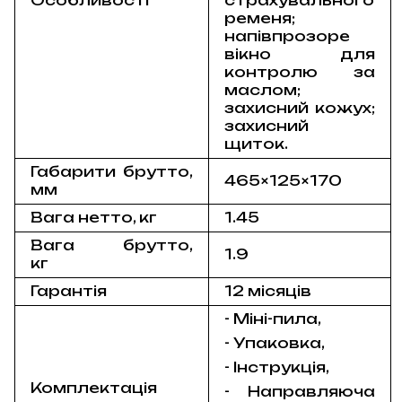
Особливості
страхувального
ременя;
напівпрозоре
вікно для
контролю за
маслом;
захисний кожух;
захисний
щиток.
Габарити брутто,
465×125×170
мм
Вага нетто, кг
1.45
Вага брутто,
1.9
кг
Гарантія
12 місяців
- Міні-пила,
- Упаковка,
- Інструкція,
Комплектація
- Направляюча