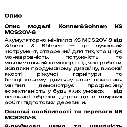
Опис
Опис моделі Konner&Sohnen KS
MCS20V-8
Акумуляторна мініпила KS MCS20V-8 від
Könner & Söhnen — це сучасний
інструмент, створений для тих, хто цінує
маневровність, потужність та
максимальний комфорт під час роботи.
Завдяки продуманому дизайну, високій
якості ріжучої гарнітури та
безщітковому двигуну нове покоління
мініпил демонструє професійну
ефективність у будь-яких умовах — від
сезонної обрізки дерев до столярних
робіт і підготовки деревини.
Основні особливості та переваги KS
MCS20V-8
8-дюймова шина та швидкість