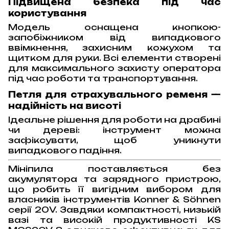
Підвищена безпека під час
користування
Модель оснащена кнопкою-
запобіжником від випадкового
ввімкнення, захисним кожухом та
щитком для руки. Всі елементи створені
для максимального захисту оператора
під час роботи та транспортування.
Петля для страхувального ременя —
надійність на висоті
Ідеальне рішення для роботи на драбині
чи дереві: інструмент можна
зафіксувати, щоб уникнути
випадкового падіння.
Мініпила поставляється без
акумулятора та зарядного пристрою,
що робить її вигідним вибором для
власників інструментів Konner & Söhnen
серії 20V. Завдяки компактності, низькій
вазі та високій продуктивності KS