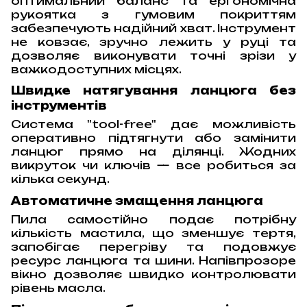
оптимальний баланс та ергономічна
рукоятка з гумовим покриттям
забезпечують надійний хват. Інструмент
не ковзає, зручно лежить у руці та
дозволяє виконувати точні зрізи у
важкодоступних місцях.
Швидке натягування ланцюга без
інструментів
Система "tool-free" дає можливість
оперативно підтягнути або замінити
ланцюг прямо на ділянці. Жодних
викруток чи ключів — все робиться за
кілька секунд.
Автоматичне змащення ланцюга
Пила самостійно подає потрібну
кількість мастила, що зменшує тертя,
запобігає перегріву та подовжує
ресурс ланцюга та шини. Напівпрозоре
вікно дозволяє швидко контролювати
рівень масла.