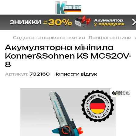
Садова та паркова техніка
Ланцюгові пили
Акумуляторна мініпила
Konner&Sohnen KS MCS20V-
8
Артикул:
732160
Написати відгук