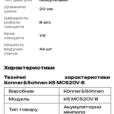
Довжина
20 см
шини
Швидкість
роботи
8 м/с
ланцюга
Крок
1/4”
ланцюга
Кількість
ведучих
44 шт
ланок
Характеристики
Технічні характеристики
Konner&Sohnen KS MCS20V-8
Виробник
Könner&Söhnen
Модель
KS MCS20V-8
Акумуляторна
Тип товару
мініпила