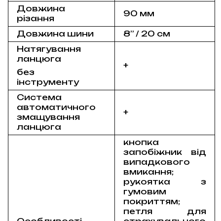
Довжина
90 мм
різання
Довжина шини
8” / 20 см
Натягування
ланцюга
+
без
інструменту
Система
автоматичного
+
змащування
ланцюга
кнопка
запобіжник від
випадкового
вмикання;
рукоятка з
гумовим
покриттям;
петля для