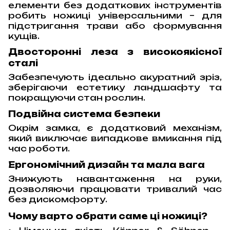
елементи без додаткових інструментів
робить ножиці універсальними – для
підстригання трави або формування
кущів.
Двосторонні леза з високоякісної
сталі
Забезпечують ідеально акуратний зріз,
зберігаючи естетику ландшафту та
покращуючи стан рослин.
Подвійна система безпеки
Окрім замка, є додатковий механізм,
який виключає випадкове вмикання під
час роботи.
Ергономічний дизайн та мала вага
Знижують навантаження на руки,
дозволяючи працювати тривалий час
без дискомфорту.
Чому варто обрати саме ці ножиці?