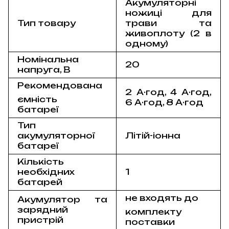
Акумуляторні
ножиці для
Тип товару
трави та
живоплоту (2 в
одному)
Номінальна
20
напруга, В
Рекомендована
2 А·год, 4 А·год,
ємність
6 А·год, 8 А·год
батареї
Тип
акумуляторної
Літій-іонна
батареї
Кількість
необхідних
1
батарей
не входять до
Акумулятор та
зарядний
комплекту
пристрій
поставки