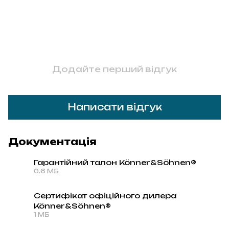
Додайте перший відгук
Написати відгук
Документація
Гарантійний талон Könner&Söhnen®
0.6 МБ
PDF
Сертифікат офіційного дилера
Könner&Söhnen®
PDF
1 МБ