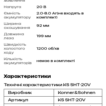
живлення
Напруга
20 В
Ємність
2.0-8.0 Аг(не входять в
акумулятору
комплект)
Ширина
92 мм
скошування
Довжина
199 мм
леза
Швидкість
холостого
1200 об/хв
ходу
Кількість
немає в комплекті
акумуляторів
Характеристики
Технічні характеристики KS SHT-20V
Виробник
Konner&Sohnen
Артикул
KS SHT-20V