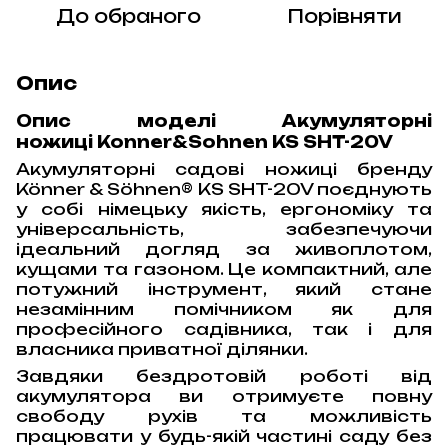
До обраного
Порівняти
Опис
Опис моделі Акумуляторні
ножиці Konner&Sohnen KS SHT-20V
Акумуляторні садові ножиці бренду
Könner & Söhnen® KS SHT-20V поєднують
у собі німецьку якість, ергономіку та
універсальність, забезпечуючи
ідеальний догляд за живоплотом,
кущами та газоном. Це компактний, але
потужний інструмент, який стане
незамінним помічником як для
професійного садівника, так і для
власника приватної ділянки.
Завдяки бездротовій роботі від
акумулятора ви отримуєте повну
свободу рухів та можливість
працювати у будь-якій частині саду без