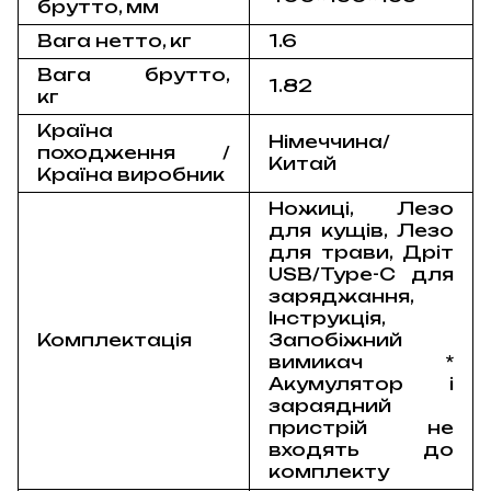
брутто, мм
Вага нетто, кг
1.6
Вага брутто,
1.82
кг
Країна
Німеччина/
походження /
Китай
Країна виробник
Ножиці, Лезо
для кущів, Лезо
для трави, Дріт
USB/Type-C для
заряджання,
Інструкція,
Комплектація
Запобіжний
вимикач *
Акумулятор і
зараядний
пристрій не
входять до
комплекту