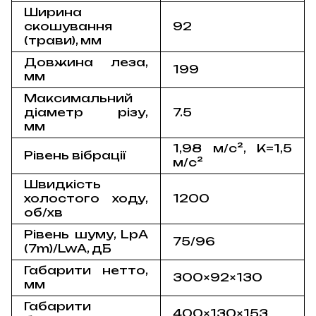
Ширина
скошування
92
(трави), мм
Довжина леза,
199
мм
Максимальний
діаметр різу,
7.5
мм
1,98 м/с², K=1,5
Рівень вібрації
м/с²
Швидкість
холостого ходу,
1200
об/хв
Рівень шуму, LpA
75/96
(7m)/LwA, дБ
Габарити нетто,
300×92×130
мм
Габарити
400×130×153