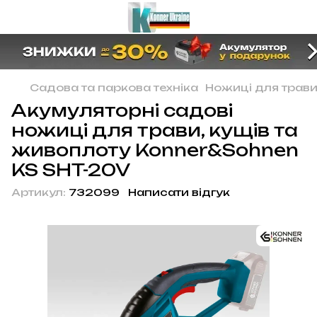
Садова та паркова техніка
Ножиці для трав
Акумуляторні садові
ножиці для трави, кущів та
живоплоту Konner&Sohnen
KS SHT-20V
Артикул:
732099
Написати відгук