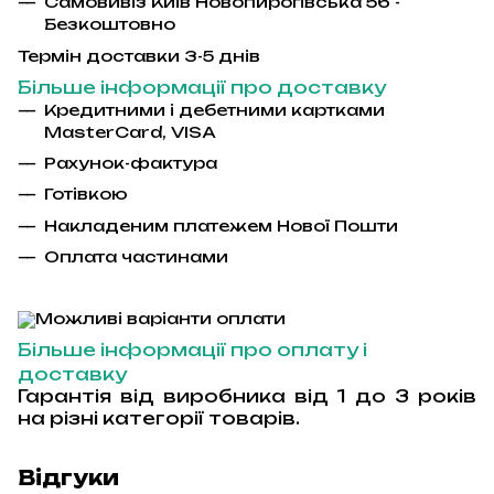
Самовивіз Київ Новопирогівська 56 -
Безкоштовно
Термін доставки 3-5 днів
Більше інформації про доставку
Кредитними і дебетними картками
MasterCard
,
VISA
Рахунок-фактура
Гот
і
вкою
Накладеним платежем Ново
ї
Пошти
Оплата частинами
Більше інформації про оплату і
доставку
Гарантія від виробника від 1 до 3 років
на різні категорії товарів.
Відгуки