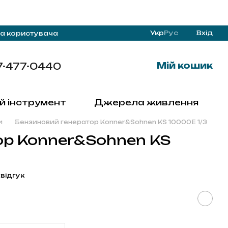
Укр
Рус
Вхід
а користувача
7-477-0440
Мій кошик
й інструмент
Джерела живлення
и
Бензиновий генератор Konner&Sohnen KS 10000E 1/3
ор Konner&Sohnen KS
 відгук