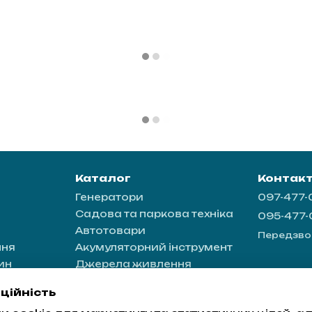
Каталог
Контак
Генератори
097-477
Садова та паркова техніка
095-477
Автотовари
Передзво
ння
Акумуляторний інструмент
ин
Джерела живлення
ація
ційність