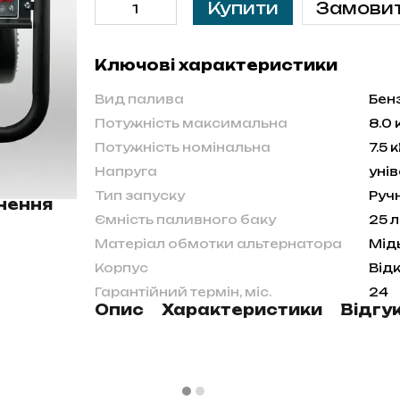
Купити
Замови
Ключові характеристики
Вид палива
Бен
Потужність максимальна
8.0 
Потужність номінальна
7.5 
Напруга
уні
Тип запуску
Руч
нення
Ємність паливного баку
25 л
Матеріал обмотки альтернатора
Мід
Корпус
Від
Гарантійний термін, міс.
24
Опис
Характеристики
Відгу