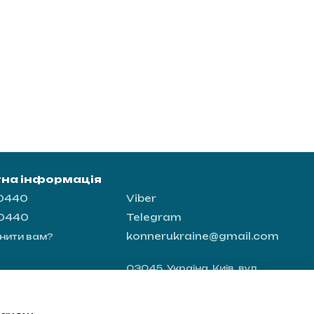
тна інформація
-0440
Viber
-0440
Telegram
konnerukraine@gmail.com
нити вам?
03045, Україна, Київ, вул.
Новопирогівська 56, офіс 8
Мапа проїзду