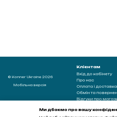
Клієнтам
Вхід до кабінету
© Konner Ukraine 2026
Про нас
Мобільна версія
Оплата і доставка
Обмін та поверне
Відгуки про магаз
Контактна інформ
Ми дбаємо про вашу конфіден
Блог