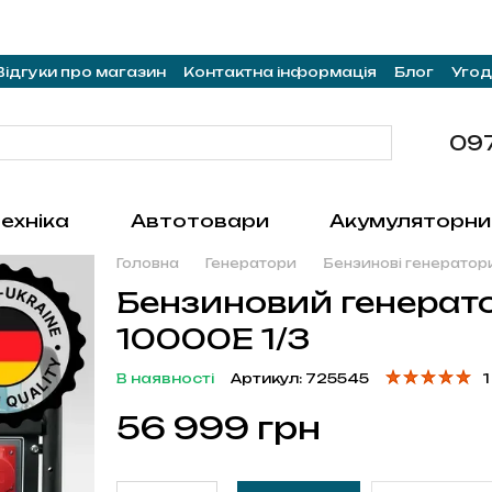
Відгуки про магазин
Контактна інформація
Блог
Угод
09
ехніка
Автотовари
Акумуляторни
Головна
Генератори
Бензинові генератор
Бензиновий генерат
10000E 1/3
В наявності
Артикул: 725545
1
56 999 грн