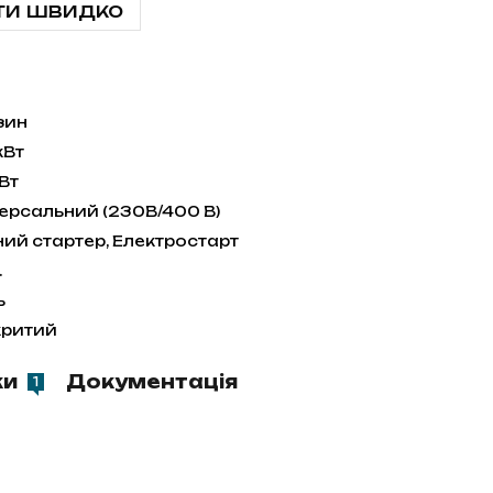
ти швидко
зин
кВт
кВт
версальний (230В/400 В)
ний стартер, Електростарт
.
ь
критий
ки
Документація
1