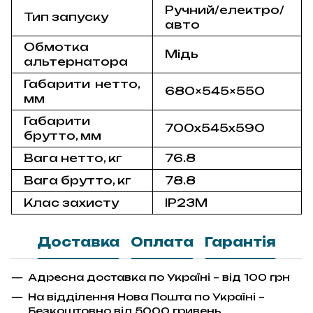
Ручний/електро/
Тип запуску
авто
Обмотка
Мідь
альтернатора
Габарити нетто,
680×545×550
мм
Габарити
700x545x590
брутто, мм
Вага нетто, кг
76.8
Вага брутто, кг
78.8
Клас захисту
IP23M
Доставка
Оплата
Гарантія
Адресна доставка по Україні – від 100 грн
На відділення Нова Пошта по Україні –
Безкоштовно від 5000 гривень