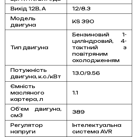
Вихід 12В, А
12/8.3
Модель
KS 390
двигуна
Бензиновий 1-
циліндровий, 4-
Тип двигуна
тактний з
повітряним
охолодженням
Потужність
13.0/9.56
двигуна, к.с./кВт
Ємність
масляного
1.1
картера, л
Об’єм двигуна,
389
см3
Регулятор
Інтелектуальна
напруги
система AVR