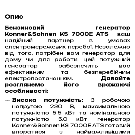
Опис
Бензиновий генератор
Konner&Sohnen KS 7000E ATS
- ваш
надійний партнер в умовах
електромережевих перебої. Незалежно
від того, потр
ібен вам генератор для
дому чи для роботи
, цей потужний
генератор забезпечить вас
ефективним та безперебійним
електропостачанням.
Давайте
розглянемо його вражаючі
особливості:
Висока потужність:
З робочою
напругою 230 В, максимальною
потужністю 5.5 кВт та номінальною
потужністю 5.0 кВт, генератор
Konner&Sohnen KS 7000E ATS готовий
впоратися з найважливішими