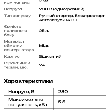
5 кВт
номінальна
Напруга
230 В (однофазний)
Тип запуску
Ручний стартер, Електростарт,
Автозапуск (ATS)
Ємність
паливного
25 л.
баку
Матеріал
обмотки
Мідь
альтернатора
Корпус
Відкритий
Гарантійний
24
термін, міс.
Характеристики
Напруга, В
230
Максимальна
5.5
потужність, кВт