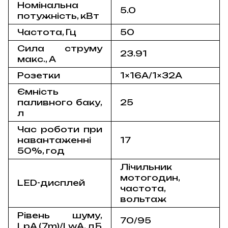
Номінальна
5.0
потужність, кВт
Частота, Гц
50
Сила струму
23.91
макс., А
Розетки
1×16А/1×32А
Ємність
паливного баку,
25
л
Час роботи при
навантаженні
17
50%, год
Лічильник
мотогодин,
LED-дисплей
частота,
вольтаж
Рівень шуму,
70/95
LpA (7m)/LwA, дБ