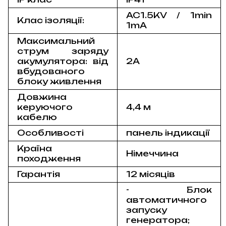
AC1.5KV / 1min
Клас ізоляції:
1mA
Максимальний
струм заряду
акумулятора: від
2А
вбудованого
блоку живлення
Довжина
керуючого
4,4 м
кабелю
Особливості
панель індикації
Країна
Німеччина
походження
Гарант
ія
12 місяців
- Блок
автоматичного
запуску
генератора;