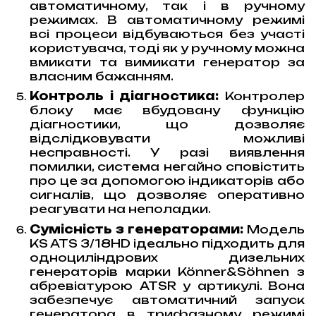
автоматичному, так і в ручному
режимах. В автоматичному режимі
всі процеси відбуваються без участі
користувача, тоді як у ручному можна
вмикати та вимикати генератор за
власним бажанням.
Контроль і діагностика:
Контролер
блоку має вбудовану функцію
діагностики, що дозволяє
відслідковувати можливі
несправності. У разі виявлення
помилки, система негайно сповістить
про це за допомогою індикаторів або
сигналів, що дозволяє оперативно
реагувати на неполадки.
Сумісність з генераторами:
Модель
KS ATS 3/18HD ідеально підходить для
одноциліндрових дизельних
генераторів марки Könner&Söhnen з
абревіатурою ATSR у артикулі. Вона
забезпечує автоматичний запуск
генератора в трифазному режимі