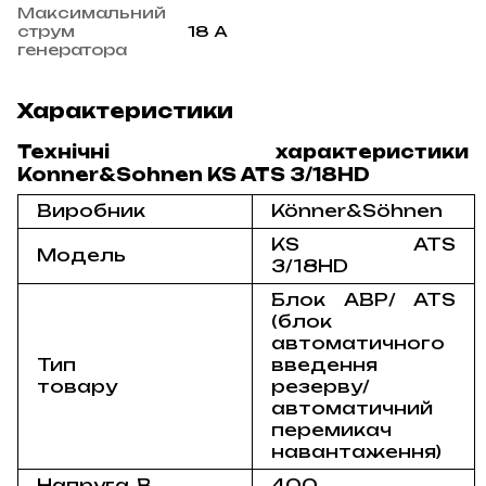
Максимальний
струм
18 А
генератора
Характеристики
Технічні характеристики
Konner&Sohnen
KS
ATS
3/18
HD
Виробник
Könner&Söhnen
KS ATS
Модель
3/18HD
Блок АВР/ ATS
(блок
автоматичного
Тип
введення
товару
резерву/
автоматичний
перемикач
навантаження)
Напруга, B
400