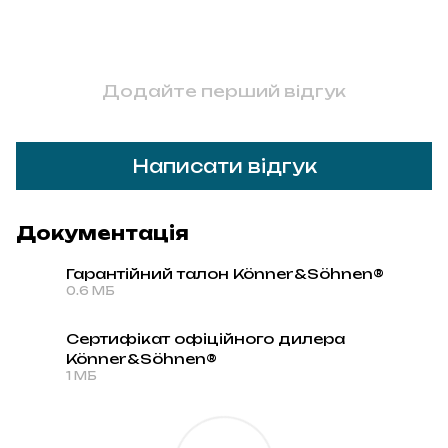
Додайте перший відгук
Написати відгук
Документація
Гарантійний талон Könner&Söhnen®
0.6 МБ
PDF
Сертифікат офіційного дилера
Könner&Söhnen®
PDF
1 МБ