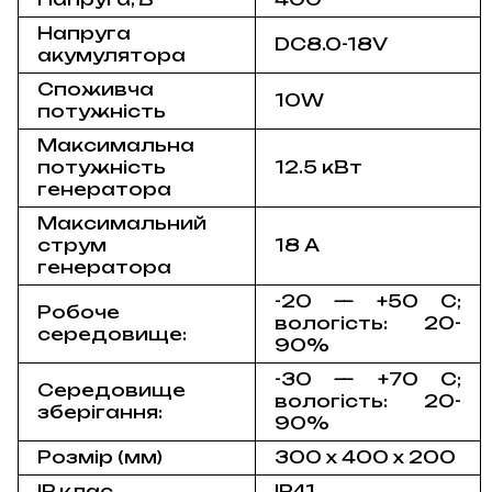
Напруга
DC8.0-18V
акумулятора
Споживча
10W
потужність
Максимальна
потужність
12.5 кВт
генератора
Максимальний
струм
18 А
генератора
-20 — +50 С;
Робоче
вологість: 20-
середовище:
90%
-30 — +70 С;
Середовище
вологість: 20-
зберігання:
90%
Розмір (мм)
300 х 400 х 200
IP клас
IP41