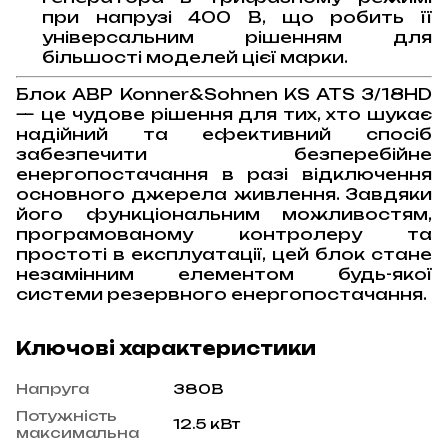
при напрузі 400 В, що робить її
універсальним рішенням для
більшості моделей цієї марки.
Блок АВР Konner&Sohnen KS ATS 3/18HD
— це чудове рішення для тих, хто шукає
надійний та ефективний спосіб
забезпечити безперебійне
енергопостачання в разі відключення
основного джерела живлення. Завдяки
його функціональним можливостям,
програмованому контролеру та
простоті в експлуатації, цей блок стане
незамінним елементом будь-якої
системи резервного енергопостачання.
Ключові характеристики
Напруга
380В
Потужність
12.5 кВт
максимальна