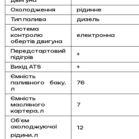
Охолодження
рідинне
Тип палива
дизель
Система
контролю
електронна
обертів двигуна
Передстартовий
+
підігрів
Вихід ATS
+
Ємність
паливного баку,
76
л
Ємність
масляного
7
картера, л
Об’єм
охолоджуючої
12
рідини, л