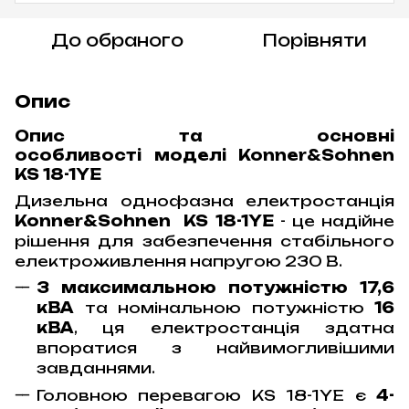
До обраного
Порівняти
Опис
Опис та основні
особливості моделі Konner&Sohnen
KS 18-1YE
Дизельна однофазна електростанція
Konner&Sohnen KS 18-1YE
- це надійне
рішення для забезпечення стабільного
електроживлення напругою 230 В.
З максимальною потужністю 17,6
кВА
та номінальною потужністю
16
кВА
, ця електростанція здатна
впоратися з найвимогливішими
завданнями.
Головною перевагою KS 18-1YE є
4-