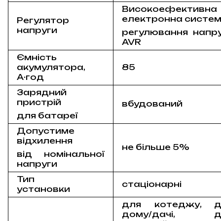
Високоефективна
електронна систе
Регулятор
напруги
регулювання напр
AVR
Ємність
акумулятора,
85
А·год
Зарядний
пристрій
вбудований
для батареї
Допустиме
відхилення
не більше 5%
від номінальної
напруги
Тип
стаціонарні
установки
для котеджу, д
дому/дачі, д