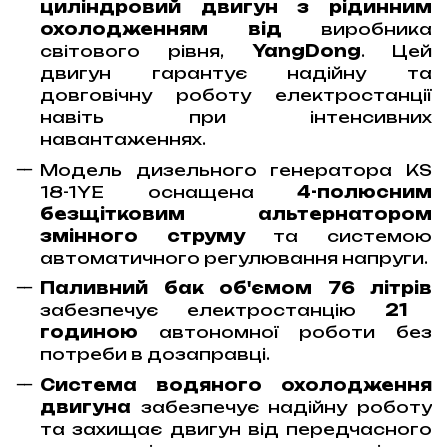
циліндровий двигун з рідинним
охолодженням від
виробника
світового рівня,
YangDong
. Цей
двигун гарантує надійну та
довговічну роботу електростанції
навіть при інтенсивних
навантаженнях.
Модель дизельного генератора KS
18-1YE оснащена
4-полюсним
безщітковим альтернатором
змінного струму
та системою
автоматичного регулювання напруги.
Паливний бак об'ємом 76 літрів
забезпечує електростанцію
21
годиною
автономної роботи без
потреби в дозаправці.
Система водяного охолодження
двигуна
забезпечує надійну роботу
та захищає двигун від передчасного