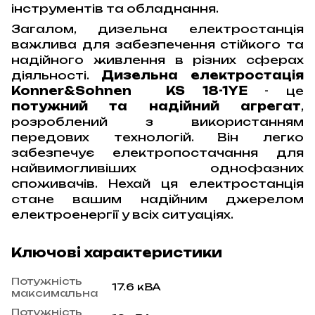
інструментів та обладнання.
Загалом, дизельна електростанція
важлива для забезпечення стійкого та
надійного живлення в різних сферах
діяльності.
Дизельна електростац
ія
Konner&Sohnen KS 18-1YE
- це
потужний та надійний агрегат
,
розроблений з використанням
передових технологій. Він легко
забезпечує електропостачання для
найвимогливіших однофазних
споживачів. Нехай ця електростанція
стане вашим надійним джерелом
електроенергії у всіх ситуаціях.
Ключові характеристики
Потужність
17.6 кВА
максимальна
Потужність