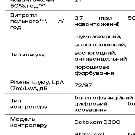
50%, год***
Витрати
3.7 (при 5
пального***, л/
навантаженні)
год
шумозахисний,
вологозахисний,
всепогодний,
Тип кожуху
антивандальний
порошкове
фарбування
Рівень шуму, LpA
72/97
(7m)/LwA, дБ
багатофункційний
Тип
цифровий бл
контролеру
керування
Модель
Datakom D300
контролеру
Stamford typ