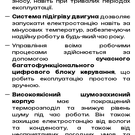
зносу, навіть при тривалих періодах
експлуатації.
Система підігріву двигуна
дозволяє
запускати електростанцію навіть за
мінусових температур, забезпечуючи
надійну роботу в будь-який час року.
Управління всіма робочими
процесами здійснюється за
допомогою
сучасного
багатофункціонального
цифрового блоку керування
, що
робить експлуатацію простою та
зручною.
Високоякісний шумозахисний
корпус
має покращений
терморозподіл та знижує рівень
шуму під час роботи. Він також
захищає електростанцію від вологи
та конденсату, а також від
несприятливих погодних умов та