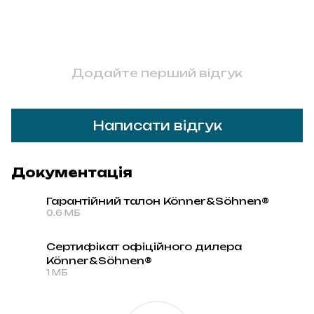
Додайте перший відгук
Написати відгук
Документація
Гарантійний талон Könner&Söhnen®
0.6 МБ
PDF
Сертифікат офіційного дилера
Könner&Söhnen®
PDF
1 МБ