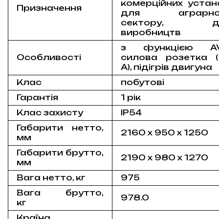
комерційних устан
Призначення
для аграрно
сектору, д
виробництв
з функцією AV
Особливості
силова розетка (
А), підігрів двигуна
Клас
побутові
Гарантія
1 рік
Клас захисту
IP54
Габарити нетто,
2160 х 950 х 1250
мм
Габарити брутто,
2190 х 980 х 1270
мм
Вага нетто, кг
975
Вага брутто,
978.0
кг
Країна