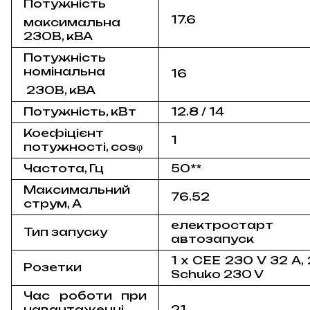
Потужність
17.6
максимальна
230В, кВА
Потужність
номінальна
16
230В, кВА
Потужність, кВт
12.8 / 14
Коефіцієнт
1
потужності, cos
φ
Частота, Гц
50**
Максимальний
76.52
струм, А
електростарт
Тип запуску
автозапуск
1 x CEE 230 V 32 A, 
Розетки
Schuko 230 V
Час роботи при
навантаженні
21