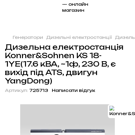
Генератори
Дизельні електростанції
Дизель
Дизельна електростанція
Konner&Sohnen KS 18-
1YE(17.6 кВА, ~1ф, 230 В, є
вихід під ATS, двигун
YangDong)
Артикул:
725713
Написати відгук