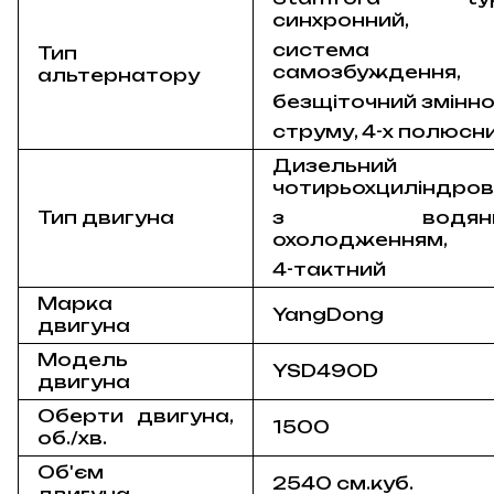
синхронний,
система
Тип
самозбуждення,
альтернатору
безщіточний змінн
струму, 4-х полюсн
Дизельний
чотирьохциліндро
Тип двигуна
з водяни
охолодженням,
4-тактний
Марка
YangDong
двигуна
Модель
YSD490D
двигуна
Оберти двигуна,
1500
об./хв.
Об'єм
2540 см.куб.
двигуна