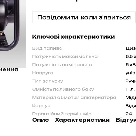
Повідомити, коли з'явиться
Ключові характеристики
Вид палива
Диз
Потужність максимальна
6.5 
Потужність номінальна
6 кВ
нення
Напруга
уні
Тип запуску
Руч
Ємність паливного баку
11 л.
Матеріал обмотки альтернатора
Мід
Корпус
Від
Гарантійний термін, міс.
24
Опис
Характеристики
Відгу