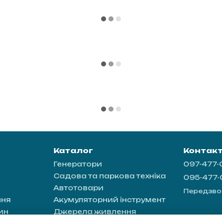
Каталог
Контак
Генератори
097-477
Садова та паркова техніка
095-477
Автотовари
Передзво
ння
Акумуляторний інструмент
ин
Джерела живлення