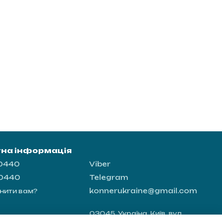
тна інформація
-0440
Viber
-0440
Telegram
konnerukraine@gmail.com
нити вам?
03045, Україна, Київ, вул.
Новопирогівська 56, офіс 8