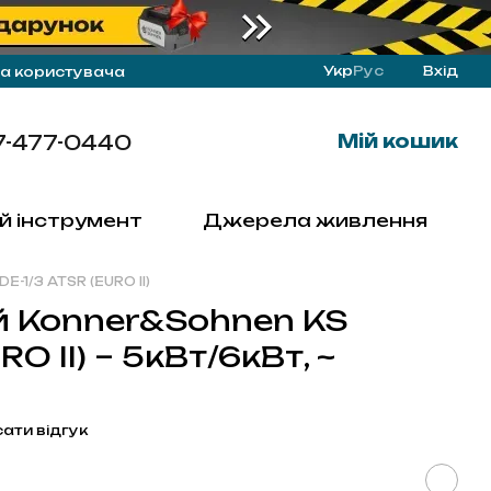
Укр
Рус
Вхід
а користувача
7-477-0440
Мій кошик
й інструмент
Джерела живлення
1/3 ATSR (EURO II)
й Konner&Sohnen KS
O II) – 5кВт/6кВт, ~
ати відгук