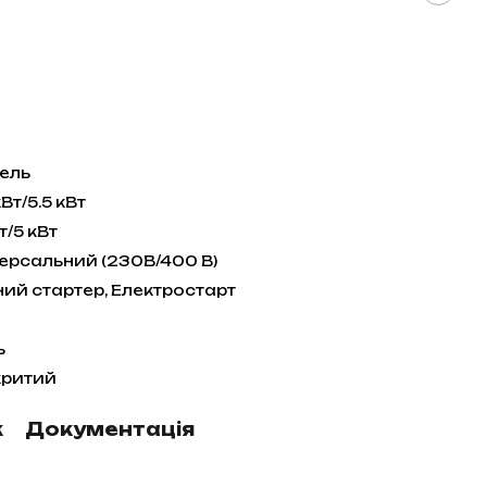
ель
кВт/5.5 кВт
т/5 кВт
версальний (230В/400 В)
ний стартер, Електростарт
ь
критий
к
Документація