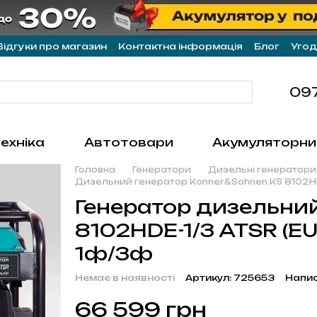
Відгуки про магазин
Контактна інформація
Блог
Угод
09
ехніка
Автотовари
Акумуляторни
Головна
Генератори
Дизельні генератори
Дизельний генератор Konner&Sohnen KS 8102HDE-
Генератор дизельни
8102HDE-1/3 ATSR (EUR
1ф/3ф
Немає в наявності
Артикул: 725653
Напис
66 599 грн