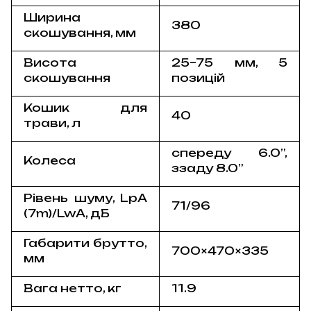
Ширина
380
скошування, мм
Висота
25–75 мм, 5
скошування
позицій
Кошик для
40
трави, л
спереду 6.0”,
Колеса
ззаду 8.0”
Рівень шуму, LpA
71/96
(7m)/LwA, дБ
Габарити брутто,
700×470×335
мм
Вага нетто, кг
11.9