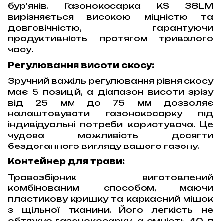
бур'янів. Газонокосарка KS 38LM
вирізняється високою міцністю та
довговічністю, гарантуючи
продуктивність протягом тривалого
часу.
Регулювання висоти скосу:
Зручний важіль регулювання рівня скосу
має 5 позицій, а діапазон висоти зрізу
від 25 мм до 75 мм дозволяє
налаштовувати газонокосарку під
індивідуальні потреби користувача. Це
чудова можливість досягти
бездоганного вигляду вашого газону.
Контейнер для трави:
Травозбірник виготовлений
комбінованим способом, маючи
пластикову кришку та каркасний мішок
з щільної тканини. Його легкість не
обтяжує газонокосарку, а ємність 40 л