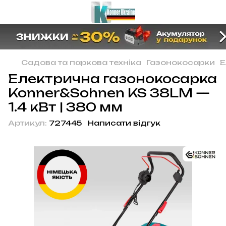
Садова та паркова техніка
Газонокосарки
Е
Електрична газонокосарка
Konner&Sohnen KS 38LM —
1.4 кВт | 380 мм
Артикул:
727445
Написати відгук