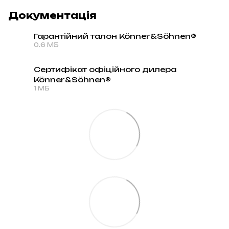
Документація
Гарантійний талон Könner&Söhnen®
0.6 МБ
PDF
Сертифікат офіційного дилера
Könner&Söhnen®
PDF
1 МБ