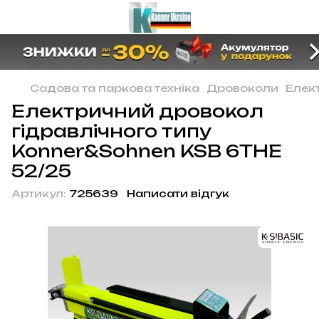
Садова та паркова техніка
Дровоколи
Елек
Електричний дровокол
гідравлічного типу
Konner&Sohnen KSB 6THE
52/25
Артикул:
725639
Написати відгук