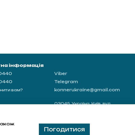
тна інформація
-0440
Viber
-0440
Telegram
konnerukraine@gmail.com
нити вам?
03045, Україна, Київ, вул.
Новопирогівська 56, офіс 8
Мапа проїзду
 також
Погодитися