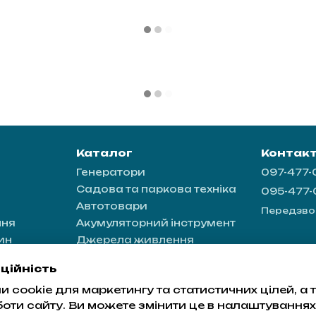
Каталог
Контак
Генератори
097-477
Садова та паркова техніка
095-477
Автотовари
Передзво
ння
Акумуляторний інструмент
ин
Джерела живлення
ація
ційність
 cookie для маркетингу та статистичних цілей, а
а
боти сайту. Ви можете змінити це в налаштуваннях