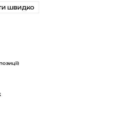
ти швидко
позиції)
к