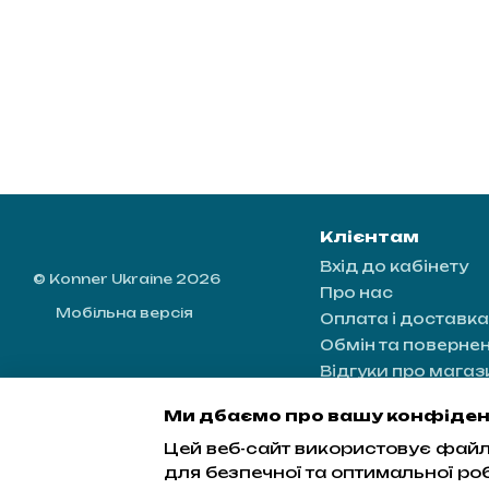
Клієнтам
Вхід до кабінету
© Konner Ukraine 2026
Про нас
Мобільна версія
Оплата і доставка
Обмін та поверне
Відгуки про магаз
Контактна інформ
Ми дбаємо про вашу конфіден
Блог
Цей веб-сайт використовує файли
Угода користувач
для безпечної та оптимальної ро
Мапа сайту