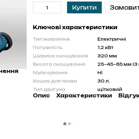
Купити
Замови
Ключові характеристики
Тип живлення
Електричні
Потужність
1.2 кВт
Ширина скошування
320 мм
Висота скошування
25–45–65 мм (3 
нення
Мульчування
Ні
Кошик для трави
30 л.
Тип двигуна
щітковий
Опис
Характеристики
Відгу