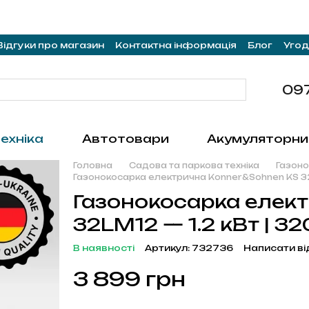
Відгуки про магазин
Контактна інформація
Блог
Угод
09
ехніка
Автотовари
Акумуляторни
Головна
Садова та паркова техніка
Газон
Газонокосарка електрична Konner&Sohnen KS 
Газонокосарка елек
32LM12 — 1.2 кВт | 3
В наявності
Артикул: 732736
Написати ві
3 899 грн