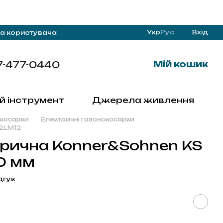
Укр
Рус
Вхід
а користувача
7-477-0440
Мій кошик
й інструмент
Джерела живлення
окосарки
Електричні газонокосарки
32LM12
трична Konner&Sohnen KS
20 мм
дгук