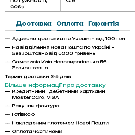
потужності,
0.8
cosφ
Доставка
Оплата
Гарантія
Адресна доставка по Україні – від 100 грн
На відділення Нова Пошта по Україні –
Безкоштовно від 5000 гривень
Самовивіз Київ Новопирогівська 56 -
Безкоштовно
Термін доставки 3-5 днів
Більше інформації про доставку
Кредитними і дебетними картками
MasterCard
,
VISA
Рахунок-фактура
Гот
і
вкою
Накладеним платежем Ново
ї
Пошти
Оплата частинами