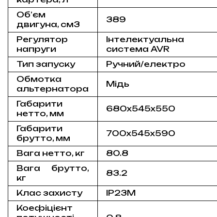
Об’єм
389
двигуна, см3
Регулятор
Інтелектуальна
напруги
система AVR
Тип запуску
Ручний/електро
Обмотка
Мідь
альтернатора
Габарити
680x545x550
нетто, мм
Габарити
700x545x590
брутто, мм
Вага нетто, кг
80.8
Вага брутто,
83.2
кг
Клас захисту
IP23M
Коефіцієнт