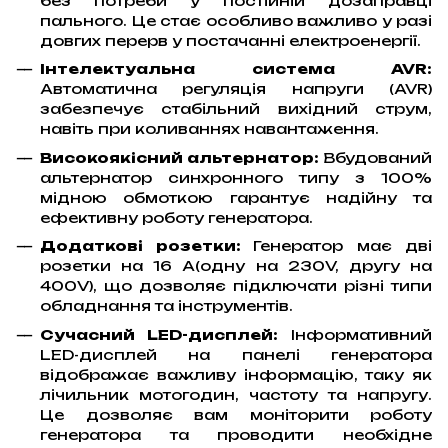
без потреби у постійній дозаправці
пального. Це стає особливо важливо у разі
довгих перерв у постачанні електроенергії.
Інтелектуальна система AVR:
Автоматична регуляція напруги (AVR)
забезпечує стабільний вихідний струм,
навіть при коливаннях навантаження.
Високоякісний альтернатор:
Вбудований
альтернатор синхронного типу з 100%
мідною обмоткою гарантує надійну та
ефективну роботу генератора.
Додаткові розетки:
Генератор має дві
розетки на 16 А(одну на 230V, другу на
400V), що дозволяє підключати різні типи
обладнання та інструментів.
Сучасний LED-дисплей:
Інформативний
LED-дисплей на панелі генератора
відображає важливу інформацію, таку як
лічильник мотогодин, частоту та напругу.
Це дозволяє вам моніторити роботу
генератора та проводити необхідне