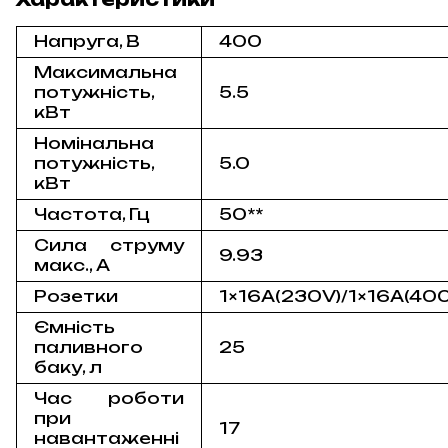
Напруга, В
400
Максимальна
потужність,
5.5
кВт
Номінальна
потужність,
5.0
кВт
Частота, Гц
50**
Сила струму
9.93
макс., А
Розетки
1×16А(230V)/1×16А(40
Ємність
паливного
25
баку, л
Час роботи
при
17
навантаженні