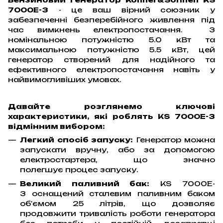
7000E-3
- це ваш вірний союзник у
забезпеченні безперебійного живлення під
час вимкнень електропостачання. З
номінальною потужністю 5.0 кВт та
максимальною потужністю 5.5 кВт, цей
генератор створений для надійного та
ефективного електропостачання навіть у
найвимогливіших умовах.
Давайте розглянемо ключові
характеристики, які роблять KS 7000E-3
відмінним вибором:
Легкий спосіб запуску:
Генератор можна
запускати вручну, або за допомогою
електростартера, що значно
полегшує процес запуску.
Великий паливний бак:
KS 7000E-
3 оснащений сталевим паливним баком
об'ємом 25 літрів, що дозволяє
продовжити тривалість роботи генератора