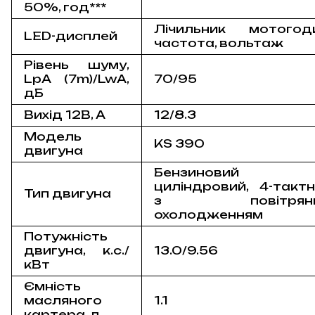
50%, год***
Лічильник мотогоди
LED-дисплей
частота, вольтаж
Рівень шуму,
LpA (7m)/LwA,
70/95
дБ
Вихід 12В, А
12/8.3
Модель
KS 390
двигуна
Бензиновий 
циліндровий, 4-такт
Тип двигуна
з повітрян
охолодженням
Потужність
двигуна, к.с./
13.0/9.56
кВт
Ємність
масляного
1.1
картера, л