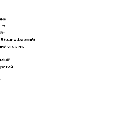
зин
кВт
кВт
 В (однофазний)
ний стартер
міній
критий
к