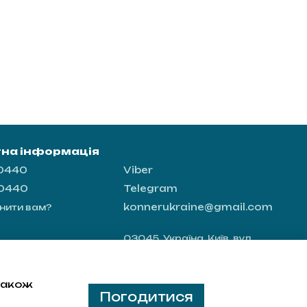
тна інформація
-0440
Viber
-0440
Telegram
konnerukraine@gmail.com
нити вам?
03045, Україна, Київ, вул.
Новопирогівська 56, офіс 8
Мапа проїзду
 також
Погодитися