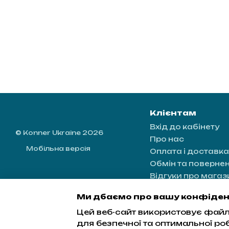
Клієнтам
Вхід до кабінету
© Konner Ukraine 2026
Про нас
Мобільна версія
Оплата і доставка
Обмін та поверне
Відгуки про магаз
Контактна інформ
Ми дбаємо про вашу конфіден
Блог
Цей веб-сайт використовує файли
Угода користувач
для безпечної та оптимальної ро
Мапа сайту