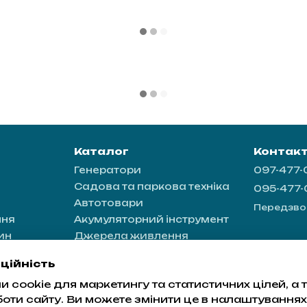
Каталог
Контак
Генератори
097-477
Садова та паркова техніка
095-477
Автотовари
Передзво
ння
Акумуляторний інструмент
ин
Джерела живлення
ація
ційність
 cookie для маркетингу та статистичних цілей, а
а
боти сайту. Ви можете змінити це в налаштуваннях