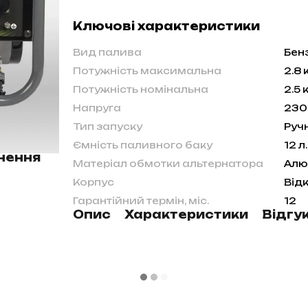
Ключові характеристики
Вид палива
Бен
Потужність максимальна
2.8 
Потужність номінальна
2.5 
Напруга
230
Тип запуску
Руч
Ємність паливного баку
12 л.
нення
Матеріал обмотки альтернатора
Алю
Корпус
Від
Гарантійний термін, міс.
12
Опис
Характеристики
Відгу