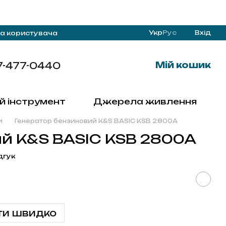
Укр
Рус
Вхід
а користувача
7-477-0440
Мій кошик
й інструмент
Джерела живлення
и
Генератор бензиновий K&S BASIC KSB 2800A
ий K&S BASIC KSB 2800A
дгук
ти швидко