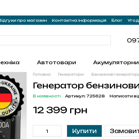
Відгуки про магазин
Контактна інформація
Блог
Угод
09
ехніка
Автотовари
Акумуляторни
Головна
Генератори
Бензинові генератор
Генератор бензинов
В наявності
Артикул: 725628
Написати ві
12 399 грн
Купити
Замови