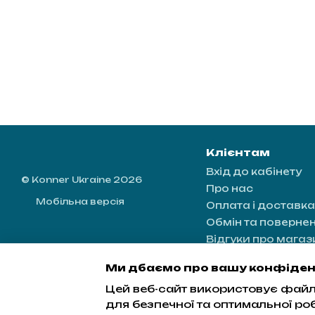
Клієнтам
Вхід до кабінету
© Konner Ukraine 2026
Про нас
Мобільна версія
Оплата і доставка
Обмін та поверне
Відгуки про магаз
Контактна інформ
Ми дбаємо про вашу конфіден
Блог
Цей веб-сайт використовує файли
Угода користувач
для безпечної та оптимальної ро
Мапа сайту