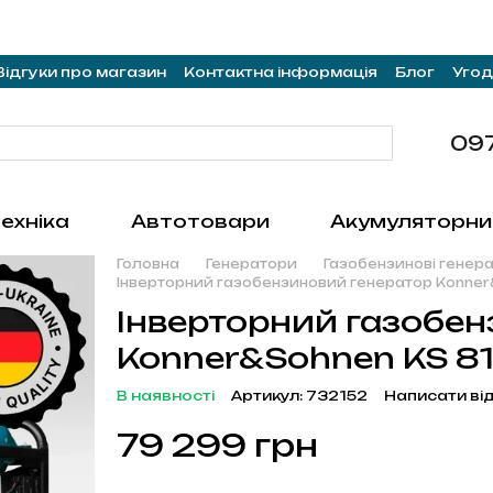
Відгуки про магазин
Контактна інформація
Блог
Угод
09
ехніка
Автотовари
Акумуляторни
Головна
Генератори
Газобензинові генер
Інверторний газобензиновий генератор Konner&
Інверторний газобен
Konner&Sohnen KS 81
В наявності
Артикул: 732152
Написати ві
79 299 грн