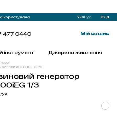
Укр
Рус
Вхід
а користувача
7-477-0440
Мій кошик
й інструмент
Джерела живлення
атори
Sohnen KS 8100iEG 1/3
зиновий генератор
00iEG 1/3
дгук