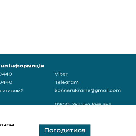
тна інформація
-0440
Viber
-0440
Telegram
konnerukraine@gmail.com
нити вам?
03045, Україна, Київ, вул.
Новопирогівська 56, офіс 8
Мапа проїзду
 також
Погодитися