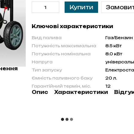
Купити
Замови
Ключові характеристики
Вид палива
Газ/Бензин
Потужність максимальна
8.5 кВт
Потужність номінальна
8.0 кВт
Напруга
універсаль
нення
Тип запуску
Електроста
Ємність паливного баку
20 л.
Гарантійний термін, міс.
12
Опис
Характеристики
Відгу