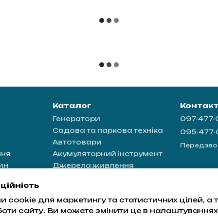
Каталог
Контак
Генератори
097-477
Садова та паркова техніка
095-477
Автотовари
Передзво
ння
Акумуляторний інструмент
ин
Джерела живлення
ація
ційність
 cookie для маркетингу та статистичних цілей, а
а
боти сайту. Ви можете змінити це в налаштуваннях