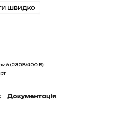
ти швидко
ний (230В/400 В)
рт
к
Документація