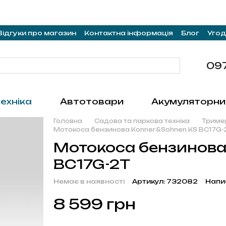
Відгуки про магазин
Контактна інформація
Блог
Угод
09
ехніка
Автотовари
Акумуляторни
Головна
Садова та паркова техніка
Триме
Мотокоса бензинова Konner&Sohnen KS BC17G-
Мотокоса бензинова
BC17G-2T
Немає в наявності
Артикул: 732082
Напи
8 599 грн