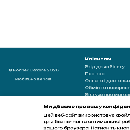
Клієнтам
Вхід до кабінету
© Konner Ukraine 2026
Про нас
Мобільна версія
Оплата і доставка
Обмін та поверне
Відгуки про магаз
Контактна інформ
Ми дбаємо про вашу конфіден
Блог
Цей веб-сайт використовує файли
Угода користувач
для безпечної та оптимальної ро
Мапа сайту
вашого браузера. Натисніть кноп
Інтернет-магазин створений з