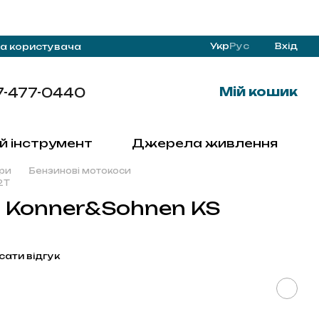
Укр
Рус
Вхід
а користувача
7-477-0440
Мій кошик
й інструмент
Джерела живлення
ри
Бензинові мотокоси
2T
 Konner&Sohnen KS
сати відгук