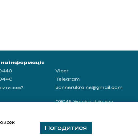
тна інформація
-0440
Viber
-0440
Telegram
konnerukraine@gmail.com
нити вам?
03045, Україна, Київ, вул.
Новопирогівська 56, офіс 8
Мапа проїзду
 також
Погодитися
я