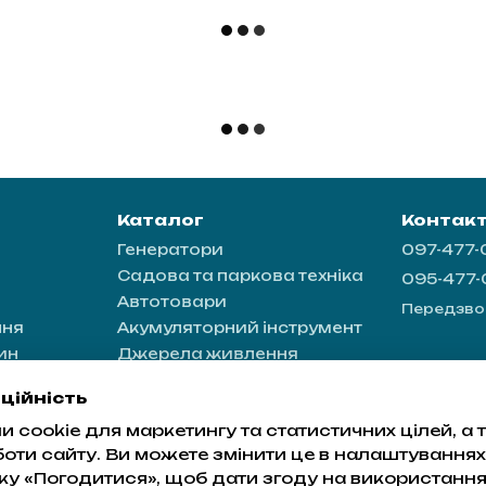
Каталог
Контак
Генератори
097-477
Садова та паркова техніка
095-477
Автотовари
Передзво
ння
Акумуляторний інструмент
ин
Джерела живлення
ація
ційність
 cookie для маркетингу та статистичних цілей, а
а
боти сайту. Ви можете змінити це в налаштуваннях
ку «Погодитися», щоб дати згоду на використанн