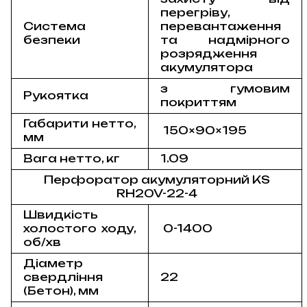
перегріву,
Система
перевантаження
безпеки
та надмірного
розрядження
акумулятора
з гумовим
Рукоятка
покриттям
Габарити нетто,
150×90×195
мм
Вага нетто, кг
1.09
Перфоратор акумуляторний KS
RH20V-22-4
Швидкість
холостого ходу,
0-1400
об/хв
Діаметр
свердління
22
(Бетон), мм