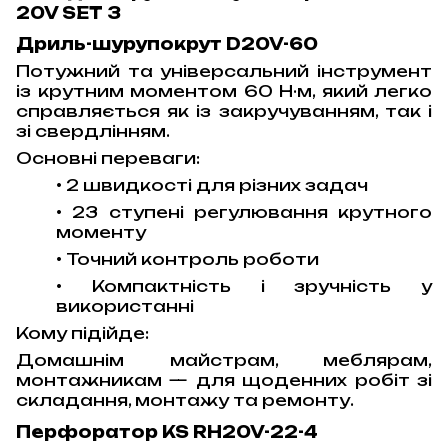
20V SET 3
Дриль-шурупокрут D20V-60
Потужний та універсальний інструмент
із крутним моментом 60 Н·м, який легко
справляється як із закручуванням, так і
зі свердлінням.
Основні переваги:
• 2 швидкості для різних задач
• 23 ступені регулювання крутного
моменту
• Точний контроль роботи
• Компактність і зручність у
використанні
Кому підійде:
Домашнім майстрам, меблярам,
монтажникам — для щоденних робіт зі
складання, монтажу та ремонту.
Перфоратор KS RH20V-22-4