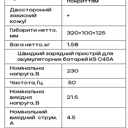
покриттям
Двосторонній
захисний
+
кожуї
Габарити нетто,
320×100×125
мм
Вага нетто, кг
1.58
Швидкий зарядний пристрій для
акумуляторних батарей KS C45A
Номінальна
230
напруга, В
Частота, Гц
50
Номінальна
вихідна
21.5
напруга, В
Номінальний
вихідний струм,
4.5
А