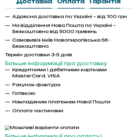
Доставка
Оплата
Гарантія
Адресна доставка по Україні – від 100 грн
На відділення Нова Пошта по Україні –
Безкоштовно від 5000 гривень
Самовивіз Київ Новопирогівська 56 -
Безкоштовно
Термін доставки 3-5 днів
Більше інформації про доставку
Кредитними і дебетними картками
MasterCard
,
VISA
Рахунок-фактура
Гот
і
вкою
Накладеним платежем Ново
ї
Пошти
Оплата частинами
Більше інформації про оплату і