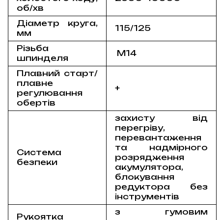
об/хв
Діаметр круга,
115/125
мм
Різьба
M14
шпинделя
Плавний старт/
плавне
+
регулювання
обертів
захисту від
перегріву,
перевантаження
та надмірного
Система
розрядження
безпеки
акумулятора,
блокування
редуктора без
інструментів
з гумовим
Рукоятка