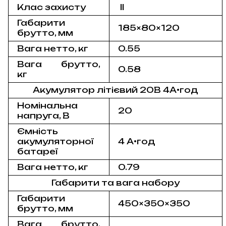
Клас захисту
ІІ
Габарити
185×80×120
брутто, мм
Вага нетто, кг
0.55
Вага брутто,
0.58
кг
Акумулятор літієвий 20В 4А•год
Номінальна
20
напруга, В
Ємність
акумуляторної
4 А•год
батареї
Вага нетто, кг
0.79
Габарити та вага набору
Габарити
450×350×350
брутто, мм
Вага брутто,