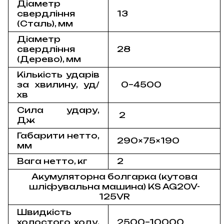
Діаметр
свердління
13
(Сталь), мм
Діаметр
свердління
28
(Дерево), мм
Кількість ударів
за хвилину, уд/
0–4500
хв
Сила удару,
2
Дж
Габарити нетто,
290×75×190
мм
Вага нетто, кг
2
Акумуляторна болгарка (кутова
шліфувальна машина) KS AG20V-
125VR
Швидкість
холостого ходу,
2500–10000