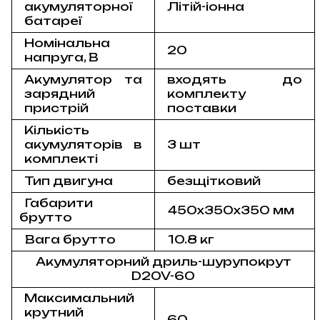
акумуляторної
Літій-іонна
батареї
Номінальна
20
напруга, В
Акумулятор та
входять до
зарядний
комплекту
пристрій
поставки
Кількість
акумуляторів в
3 шт
комплекті
Тип двигуна
безщітковий
Габарити
450х350х350 мм
брутто
Вага брутто
10.8 кг
Акумуляторний дриль-шурупокрут
D20V-60
Максимальний
крутний
60