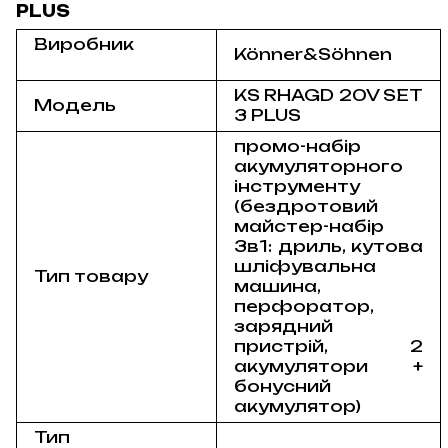
PLUS
Виробник
Könner&Söhnen
KS RHAGD 20V SET
Модель
3 PLUS
промо-набір
акумуляторного
інструменту
(бездротовий
майстер-набір
3в1: дриль, кутова
шліфувальна
Тип товару
машина,
перфоратор
,
зарядний
пристрій, 2
акумулятори +
бонусний
акумулятор)
Тип