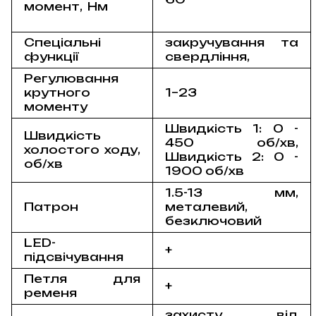
момент, Нм
Спеціальні
закручування та
функції
свердління,
Регулювання
крутного
1–23
моменту
Швидкість 1: 0 -
Швидкість
450 об/хв,
холостого ходу,
Швидкість 2: 0 -
об/хв
1900 об/хв
1.5-13 мм,
Патрон
металевий,
безключовий
LED-
+
підсвічування
Петля для
+
ременя
захисту від