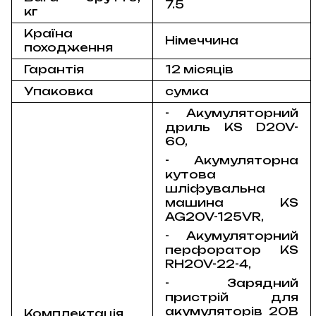
7.5
кг
Країна
Німеччина
походження
Гарантія
12 місяців
Упаковка
сумка
-
Акумуляторний
дриль KS D20V-
60,
- Акумуляторна
кутова
шліфувальна
машина KS
AG20V-125VR,
- Акумуляторний
перфоратор KS
RH20V-22-4,
- Зарядний
пристрій для
акумуляторів 20В
Комплектація