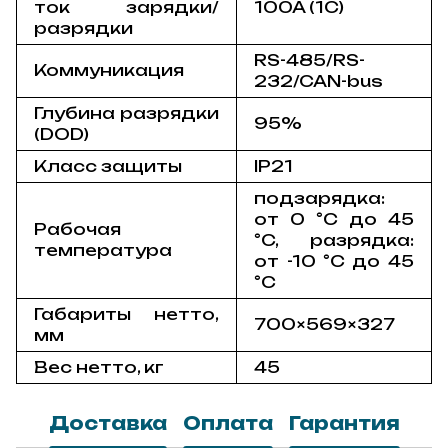
ток зарядки/
100A (1C)
разрядки
RS-485/RS-
Коммуникация
232/CAN-bus
Глубина разрядки
95%
(DOD)
Класс защиты
IP21
подзарядка:
от 0 °C до 45
Рабочая
°C, разрядка:
температура
от -10 °C до 45
°C
Габариты нетто,
700×569×327
мм
Вес нетто, кг
45
Доставка
Оплата
Гарантия