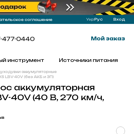
Укр
Рус
Вход
ательское соглашение
-477-0440
Мой заказ
ый инструмент
Источники питания
уходувки аккумуляторные
S LBV-40V (без АКБ и ЗП)
ос аккумуляторная
-40V (40 В, 270 км/ч,
ыв