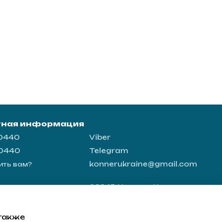
тная информация
-0440
Viber
-0440
Telegram
konnerukraine@gmail.com
ить вам?
03045, Украина, Киев, ул.
Новопироговская 56, офис 8
Карта проезда
 также