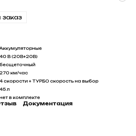
 заказ
Аккумуляторные
40 В (20В+20В)
бесщеточный
270 км/час
4 скорости + ТУРБО скорость на выбор
45 л
нет в комплекте
тзыв
Документация