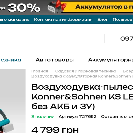
ы о магазине
Контактная информация
Блог
Пользов
097
техника
Автотовары
Аккумуляторн
Главная
Садовая и парковая техника
Возд
Воздуходувка аккумуляторная Konner&Sohnen K
Воздуходувка-пылес
Konner&Sohnen KS LBV
без АКБ и ЗУ)
В наличии
Артикул: 727652
Оставить отз
4 799 грн