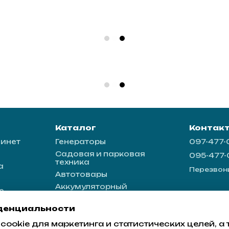
Каталог
Контак
бинет
Генераторы
097-477
Садовая и парковая
095-477
техника
а
Перезвон
Автотовары
Аккумуляторный
е
инструмент
рмация
Источники питания
денциальности
cookie для маркетинга и статистических целей, а
е