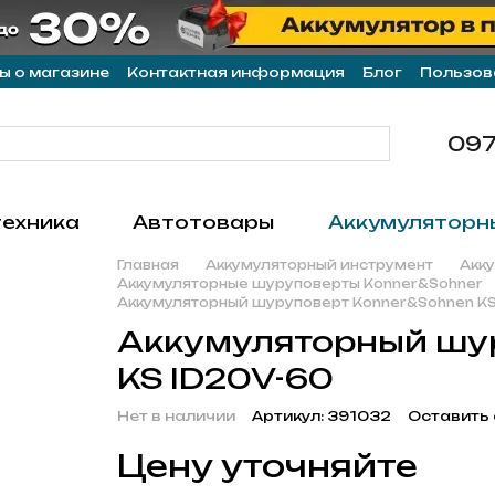
ы о магазине
Контактная информация
Блог
Пользов
097
техника
Автотовары
Аккумуляторн
Главная
Аккумуляторный инструмент
Акк
Аккумуляторные шуруповерты Konner&Sohner
Аккумуляторный шуруповерт Konner&Sohnen KS
Аккумуляторный шу
KS ID20V-60
Нет в наличии
Артикул: 391032
Оставить 
Цену уточняйте