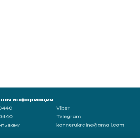
тная информация
-0440
Viber
-0440
Telegram
konnerukraine@gmail.com
ить вам?
03045, Украина, Киев, ул.