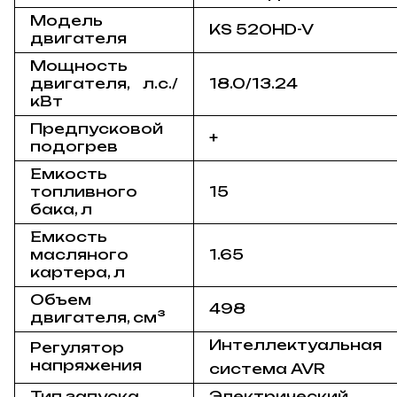
Модель
KS 520HD-V
двигателя
Мощность
двигателя, л.с./
18.0/13.24
кВт
Предпусковой
+
подогрев
Емкость
топливного
15
бака, л
Емкость
масляного
1.65
картера, л
Объем
498
двигателя, см³
Интеллектуальная
Регулятор
напряжения
система AVR
Тип запуска
Электрический