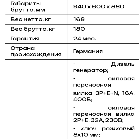
Габариты
940 х 600 х 880
брутто, мм
Вес нетто, кг
168
Вес брутто, кг
180
Гарантия
24 мес.
Страна
Германия
происхождения
- Дизель
генератор;
- силовая
переносная
вилка 3Р+Е+N, 16А,
400В;
- силовая
переносная вилка
2P+Е, 32А, 230В;
- ключ рожковый
8х10 мм;