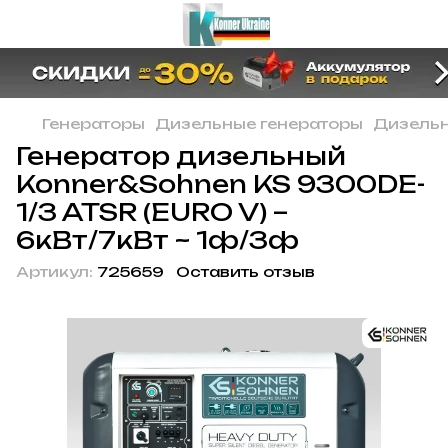
Генераторы
Дизельные генераторы
Дизельн
Генератор дизельный
Konner&Sohnen KS 9300DE-
1/3 ATSR (EURO V) –
6кВт/7кВт ~ 1ф/3ф
Артикул:
725659
Оставить отзыв