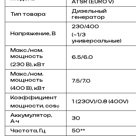
ATSR (EURO V)
Дизельный
Тип товара
генератор
230/400
Напряжение, В
(~1/3
универсальные)
Макс./ном.
мощность
6.5/6.0
(230 В), кВт
Макс./ном.
мощность
7.5/7.0
(400 В), кВт
Коэффициент
1 (230V)/0.8 (400V)
мощности, cos
φ
Аккумулятор,
30
А·ч
Частота, Гц
50**