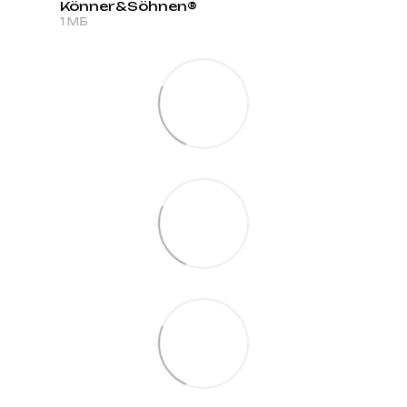
Könner&Söhnen®
PDF
1 МБ