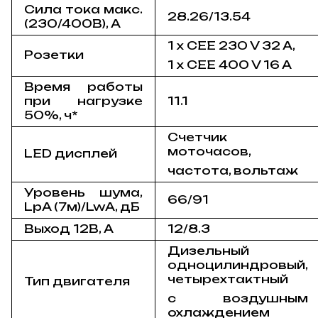
Сила тока макс.
28.26/13.54
(230/400В), А
1 x CEE 230 V 32 A,
Розетки
1 x CEE 400 V 16 A
Время работы
при нагрузке
11.1
50%, ч*
Счетчик
моточасов,
LED дисплей
частота, вольтаж
Уровень шума,
66/91
LpA (7м)/LwA, дБ
Выход 12В, А
12/8.3
Дизельный
одноцилиндровый,
четырехтактный
Тип двигателя
с воздушным
охлаждением