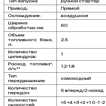
Тип запуска:
ручной стартер
Привод:
Прямой
Охлаждение:
воздушное
Ширина
60
обработки, см:
Объем
топливного бака,
2.5
л:
Количество
1
цилиндров:
Расход топлива*,
1.2-1.8
л/ч:**
Тип
самоходный
передвижения:
Количество
5 вперед/2 назад
передач:
Количество
+5 +4 +3 +2 +1 0 -1 -2
скоростей: