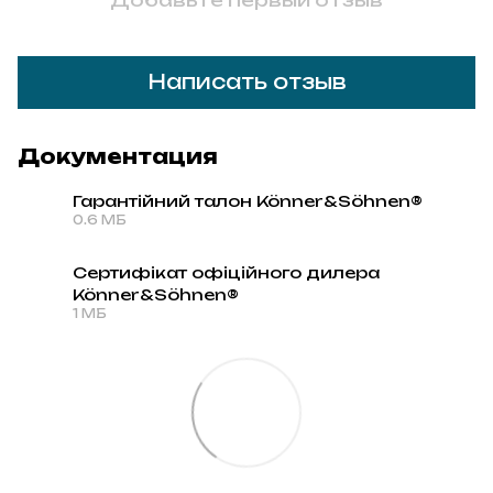
Написать отзыв
Документация
Гарантійний талон Könner&Söhnen®
0.6 МБ
PDF
Сертифікат офіційного дилера
Könner&Söhnen®
PDF
1 МБ