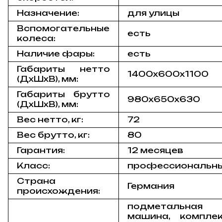
Назначение:
для улицы
Вспомогательные
есть
колеса:
Наличие фары:
есть
Габариты нетто
1400х600х1100
(ДxШxВ), мм:
Габариты брутто
980х650х630
(ДxШxВ), мм:
Вес нетто, кг:
72
Вес брутто, кг:
80
Гарантия:
12 месяцев
Класс:
профессиональн
Страна
Германия
происхождения:
подметальная
машина, комплек