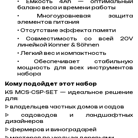
• Емкость 4Ah — оптимальный
баланс веса и времени работы
• Многоуровневая защита
элементов питания
• Отсутствие эффекта памяти
• Совместимость со всей 20V
линейкой Konner & Söhnen
• Легкий вес и компактность
• Обеспечивает стабильную
мощность для всех инструментов
набора
Кому подойдет этот набор
KS MCS-CSP-SET — идеальное решение
для:
владельцев частных домов и садов
ᐉ
садоводов и ландшафтных
ᐉ
дизайнеров
фермеров и виноградарей
ᐉ
мастеров по уходу за деревьями
ᐉ