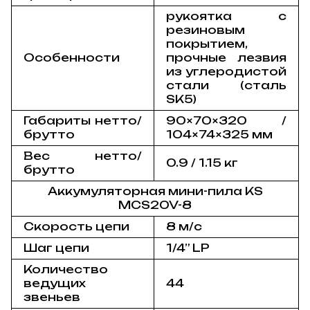
рукоятка с
резиновым
покрытием,
Особенности
прочные лезвия
из углеродистой
стали (сталь
SK5)
Габариты нетто/
90×70×320 /
брутто
104×74×325 мм
Вес нетто/
0.9 / 1.15 кг
брутто
Аккумуляторная мини-пила KS
MCS20V-8
Скорость цепи
8 м/с
Шаг цепи
1/4” LP
Количество
ведущих
44
звеньев