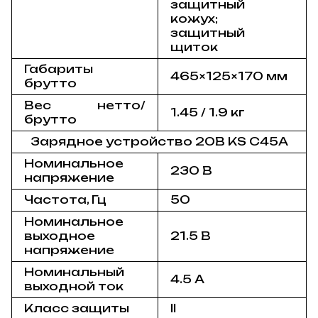
защитный
кожух;
защитный
щиток
Габариты
465×125×170 мм
брутто
Вес нетто/
1.45 / 1.9 кг
брутто
Зарядное устройство 20В KS C45A
Номинальное
230 В
напряжение
Частота, Гц
50
Номинальное
выходное
21.5 В
напряжение
Номинальный
4.5 А
выходной ток
Класс защиты
II