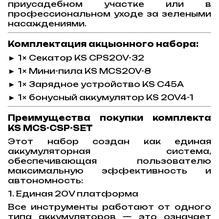
приусадебном участке или в
профессиональном уходе за зелеными
насаждениями.
Комплектация акцыонного набора:
1× Cекатор KS CPS20V-32
►
1
×
Мини
-
пила
KS MCS20V-8
►
1
×
Зарядное
устройство
KS C45A
►
1
×
бонусный
аккумулятор
KS 20V4-1
►
Преимущества покупки комплекта
KS MCS-CSP-SET
Этот набор создан как единая
аккумуляторная система,
обеспечивающая пользователю
максимальную эффективность и
автономность:
1. Единая 20V платформа
Все инструменты работают от одного
типа аккумуляторов — это означает