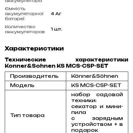
аккумулятора
Ємність
акумуляторної
4 Аг
батареї
Количество
1 шт.
аккумуляторов
Характеристики
Технические характеристики
Konner&Sohnen KS MCS-CSP-SET
Производитель
Könner&Söhnen
Модель
KS MCS-CSP-SET
набор садовой
техники:
секатор и мини-
пила
Тип товара
с зарядным
устройством + в
подарок