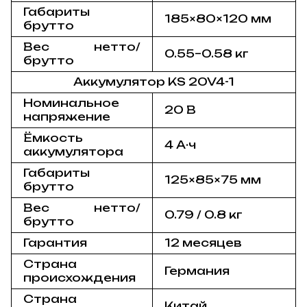
Габариты
185×80×120 мм
брутто
Вес нетто/
0.55–0.58 кг
брутто
Аккумулятор KS 20V4-1
Номинальное
20 В
напряжение
Ёмкость
4 А·ч
аккумулятора
Габариты
125×85×75 мм
брутто
Вес нетто/
0.79 / 0.8 кг
брутто
Гарантия
12 месяцев
Страна
Германия
происхождения
Страна
Китай