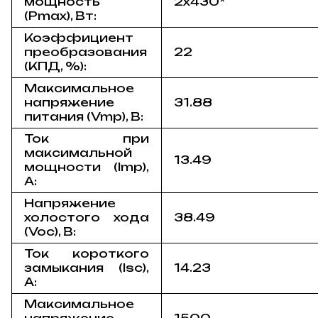
мощность
2x430*
(Pmax), Вт:
Коэффициент
преобразования
22
(КПД, %):
Максимальное
напряжение
31.88
питания (Vmp), В:
Ток при
максимальной
13.49
мощности (Imp),
A:
Напряжение
холостого хода
38.49
(Voc), В:
Ток короткого
замыкания (Isc),
14.23
A:
Максимальное
напряжение
1500