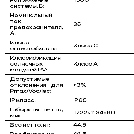
системы, В:
Номинальный
ток
25
предохранителя,
A:
Класс
Класс C
огнестойкости:
Классификация
солнечных
Класс A
модулей PV:
Допустимые
отклонения для
±3%
Pmax/Voc/Isc:
IP класс:
IP68
Габариты нетто,
1722×1134×60
мм:
Вес нетто, кг:
44.5
Вес брутто, кг:
46.5