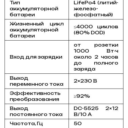
Тип
LifePo4 (литий-
аккумуляторной
железо-
батареи
фосфатный)
Жизненный цикл
≤4000 циклов
аккумуляторной
(80% DOD)
батареи
от розетки
1000 Вт·ч
Вход для зарядки
около 2 часов
до полного
заряда
Выход
2×230 В
переменного тока
Эффективность
≥92%
преобразования
Выход
DC-5525 2×12
постоянного тока
В/10 A
Частота, Гц
50