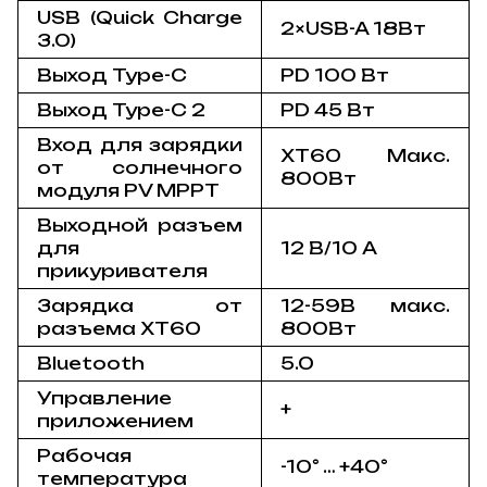
USB (Quick Charge
2×USB-A 18Вт
3.0)
Выход Type-C
PD 100 Вт
Выход Type-C 2
PD 45 Вт
Вход для зарядки
XT60 Макс.
от солнечного
800Вт
модуля PV МРРТ
Выходной разъем
для
12 В/10 A
прикуривателя
Зарядка от
12-59В макс.
разъема XT60
800Вт
Bluetooth
5.0
Управление
+
приложением
Рабочая
-10° … +40°
температура