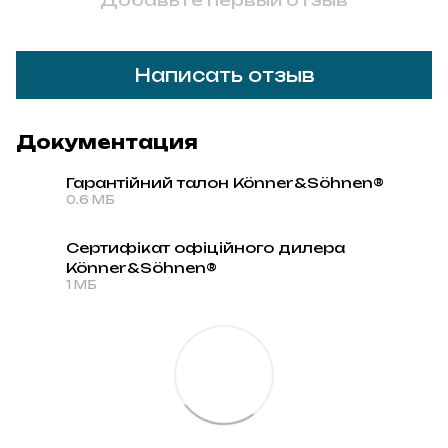
Добавьте первый отзыв
Написать отзыв
Документация
Гарантійний талон Könner&Söhnen®
0.6 МБ
PDF
Сертифікат офіційного дилера
Könner&Söhnen®
PDF
1 МБ