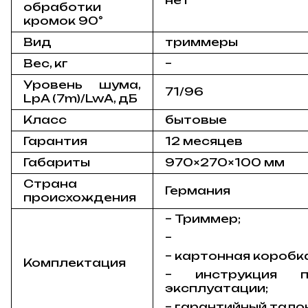
обработки
кромок 90°
Вид
триммеры
Вес, кг
–
Уровень шума,
71/96
LpA (7m)/LwA, дБ
Класс
бытовые
Гарантия
12 месяцев
Габариты
970×270×100 мм
Страна
Германия
происхождения
– Триммер;
–
– картонная коробк
Комплектация
– инструкция п
эксплуатации;
– гарантийный тало