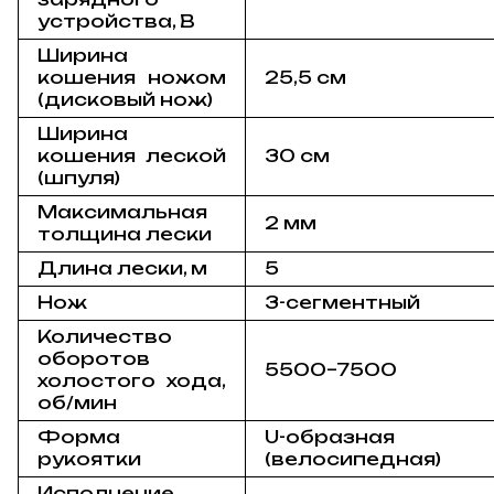
устройства, В
Ширина
кошения ножом
25,5 см
(дисковый нож)
Ширина
кошения леской
30 см
(шпуля)
Максимальная
2 мм
толщина лески
Длина лески, м
5
Нож
3-сегментный
Количество
оборотов
5500–7500
холостого хода,
об/мин
Форма
U-образная
рукоятки
(велосипедная)
Исполнение