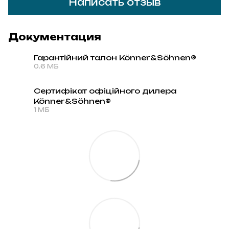
Написать отзыв
Документация
Гарантійний талон Könner&Söhnen®
0.6 МБ
PDF
Сертифікат офіційного дилера
Könner&Söhnen®
PDF
1 МБ