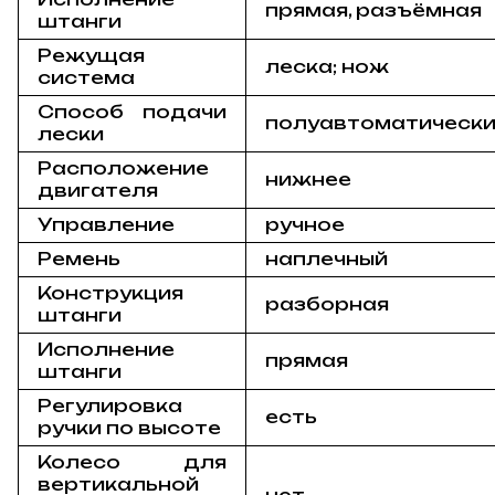
прямая, разъёмная
штанги
Режущая
леска; нож
система
Способ подачи
полуавтоматическ
лески
Расположение
нижнее
двигателя
Управление
ручное
Ремень
наплечный
Конструкция
разборная
штанги
Исполнение
прямая
штанги
Регулировка
есть
ручки по высоте
Колесо для
вертикальной
нет